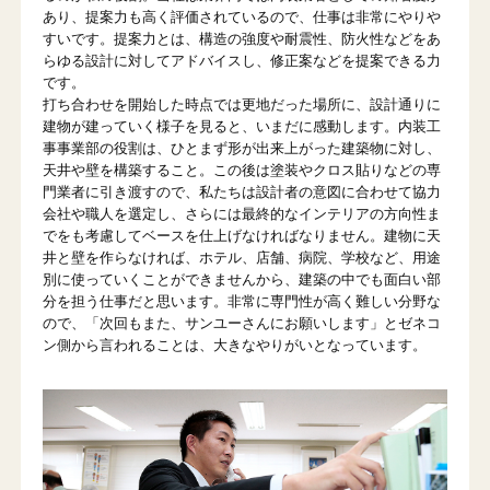
あり、提案力も高く評価されているので、仕事は非常にやりや
すいです。提案力とは、構造の強度や耐震性、防火性などをあ
らゆる設計に対してアドバイスし、修正案などを提案できる力
です。
打ち合わせを開始した時点では更地だった場所に、設計通りに
建物が建っていく様子を見ると、いまだに感動します。内装工
事事業部の役割は、ひとまず形が出来上がった建築物に対し、
天井や壁を構築すること。この後は塗装やクロス貼りなどの専
門業者に引き渡すので、私たちは設計者の意図に合わせて協力
会社や職人を選定し、さらには最終的なインテリアの方向性ま
でをも考慮してベースを仕上げなければなりません。建物に天
井と壁を作らなければ、ホテル、店舗、病院、学校など、用途
別に使っていくことができませんから、建築の中でも面白い部
分を担う仕事だと思います。非常に専門性が高く難しい分野な
ので、「次回もまた、サンユーさんにお願いします」とゼネコ
ン側から言われることは、大きなやりがいとなっています。