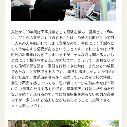
入社から10年間は工事担当として経験を積み、営業として5年
目。どちらの業務にも共通することは、自分の判断ひとつで何
十人もの人を動かしてしまう立場なので、事前によく予測を立
てて準備をする必要があるということです。それでもやはり予
想外の出来事は起きてしまいますが、そんな時は関わる人たち
全員によく相談をすることが大切です。こうして、困難な状況
から信頼関係を築き、事態を好転できた時は「またひとつ成長
できたな」と実感できるのです。 非常に風通しがよく面倒見が
良い社風で、文系出身者も多く活躍しているのが当社の特徴。
最初は不安を感じていても、思い切って一歩を踏み出せば一気
に2、3歩進んだりするものです。建築業界には新工法や新材料
などが続々と現れるので、常に情報収集を怠らない努力が必要
ですが、多くの人と協力しながらあらゆることに挑戦できる
日々は楽しいです。