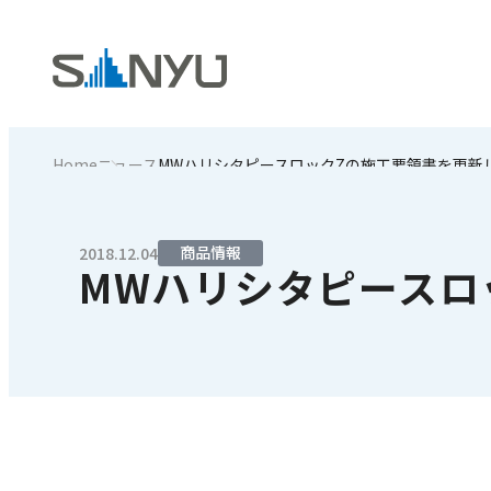
Home
ニュース
MWハリシタピースロックZの施工要領書を更新
商品情報
2018.12.04
MWハリシタピースロ