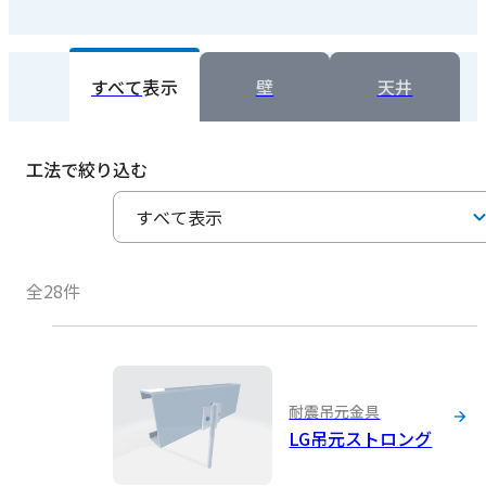
すべて
表示
壁
天井
工法で絞り込む
全28件
耐震吊元金具
LG吊元ストロング