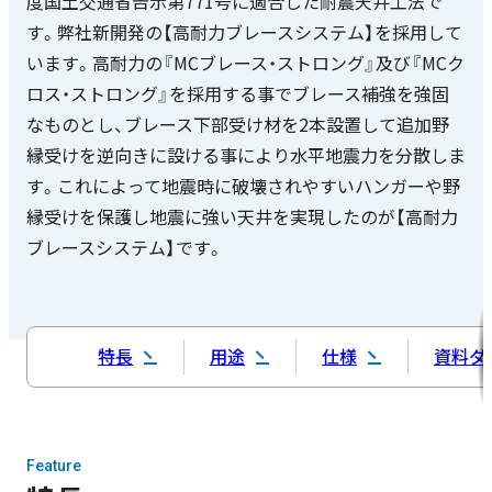
度国土交通省告示第771号に適合した耐震天井工法で
す。弊社新開発の【高耐力ブレースシステム】を採用して
います。高耐力の『MCブレース・ストロング』及び『MCク
ロス・ストロング』を採用する事でブレース補強を強固
なものとし、ブレース下部受け材を2本設置して追加野
縁受けを逆向きに設ける事により水平地震力を分散しま
す。これによって地震時に破壊されやすいハンガーや野
縁受けを保護し地震に強い天井を実現したのが【高耐力
ブレースシステム】です。
特長
用途
仕様
資料ダ
Feature