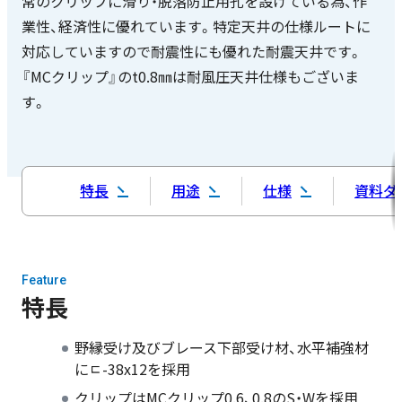
常のクリップに滑り・脱落防止用孔を設けている為、作
業性、経済性に優れています。特定天井の仕様ルートに
対応していますので耐震性にも優れた耐震天井です。
『MCクリップ』のt0.8㎜は耐風圧天井仕様もございま
す。
特長
用途
仕様
資料ダ
Feature
特長
野縁受け及びブレース下部受け材、水平補強材
にﾧ-38x12を採用
クリップはMCクリップ0.6、0.8のS・Wを採用